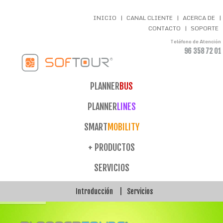
INICIO
|
CANAL CLIENTE
|
ACERCA DE
|
CONTACTO
|
SOPORTE
Teléfono de Atención
96 358 72 01
PLANNER
BUS
PLANNER
LINES
SMART
MOBILITY
+ PRODUCTOS
SERVICIOS
Introducción
|
Servicios